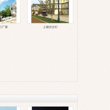
灯厂家
上饶仿古灯