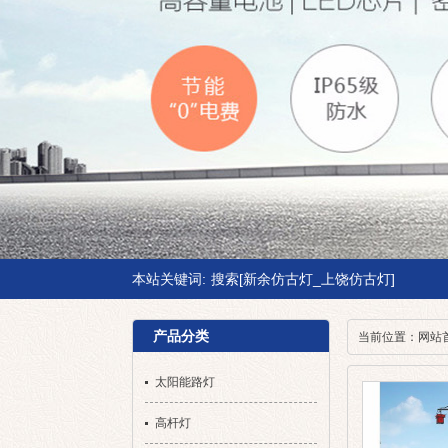
本站关键词:
搜索[新余仿古灯_上饶仿古灯]
产品分类
当前位置：
网站
太阳能路灯
高杆灯