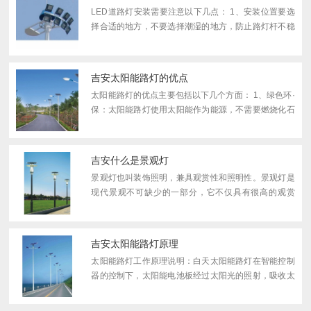
LED道路灯安装需要注意以下几点： 1、安装位置要选
择合适的地方，不要选择潮湿的地方，防止路灯杆不稳
定。 2、布线要选择合适的电缆型号和规格，同时还要
对电缆进行绝缘测试，保证各项测试值符合规范要求，
并将电...
吉安太阳能路灯的优点
太阳能路灯的优点主要包括以下几个方面： 1、绿色环·
保：太阳能路灯使用太阳能作为能源，不需要燃烧化石
燃料，不会排放有害气体，对环境友好。 2、节能高·
效：太阳能路灯的能量转换效率高，能够充分利用太阳
能，...
吉安什么是景观灯
景观灯也叫装饰照明，兼具观赏性和照明性。景观灯是
现代景观不可缺少的一部分，它不仅具有很高的观赏
性，而且强调灯具与当地历史文化、周边环境的和谐统
一。景观灯使用不同的形状、光色和高度来创造景观。
比如红灯笼...
吉安太阳能路灯原理
太阳能路灯工作原理说明：白天太阳能路灯在智能控制
器的控制下，太阳能电池板经过太阳光的照射，吸收太
阳能光并转换成电能，白天太阳电池组件向蓄电池组充
电，晚上蓄电池组提供电力给LED灯光源供电，实现照