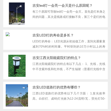
明功能。...
吉安led灯一会亮一会灭是什么原因呢？
有三个原因可导致led灯一会亮一会灭。首先是灯本身之
间的问题，其次是线路或灯接触不良，第三个是灯的电
压不稳定。LED光源具有低压供电、能耗低、适用性
强、稳定性高、响应时间短、对环境小污染、多色发光
等优点，虽...
吉安LED灯的寿命是多长？
LED灯的寿命： LED光源从初始值工作，直到光通量衰
减到70%时的时间量。平时听到的10万小时以上的寿
命，只是一个理论值而不是实际值。当然，对于一些用
做指示灯的小功率LED，则是可以达到10万小时以上。
吉安江西太阳能庭院灯的特点？
对于大功...
江西太阳能庭院灯的特点有以下几点： 1、光线，光线
中不含紫外线和红外线，不产生辐射（普通灯光线中含
有紫外线和红外线）。 2、超命，半导体芯片发光，无
灯丝，无泡，不怕震动，不易破碎，使用寿命可达五
万...
吉安LED道路灯的优势有哪些？
江西LED道路灯的优势有以下几个方面： 1.发光效率
高。白炽灯、卤钨灯光效为12-24流明/瓦，荧光灯50-
70流明/瓦，钠灯90-140流明/瓦，大部分的耗电变成热
量损耗。LED光效经改良后将达到100-200流明/瓦。 2.