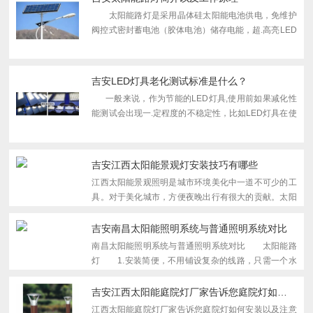
太阳能路灯是采用晶体硅太阳能电池供电，免维护
阀控式密封蓄电池（胶体电池）储存电能，超.高亮LED
灯具作为光源，并由智能化充放电控制器控制，用于代
替传统公用电力照明的路灯。 太阳能是取之不尽，
用之不竭...
吉安LED灯具老化测试标准是什么？
一般来说，作为节能的LED灯具,使用前如果减化性
能测试会出现一.定程度的不稳定性，比如LED灯具在使
用环境影响及操作不规范，那么产品就会出现闪灯、不
亮、坏灯等现象，使得LED灯具不能像...
吉安江西太阳能景观灯安装技巧有哪些
江西太阳能景观照明是城市环境美化中一道不可少的工
具。对于美化城市，方便夜晚出行有很大的贡献。太阳
能景观照明灯具是工业照明灯具的一种类型，以下是关
于景观照明灯具的安装技巧。陕西路灯厂1、对于地阻
吉安南昌太阳能照明系统与普通照明系统对比
的规定。...
南昌太阳能照明系统与普通照明系统对比 太阳能路
灯 1.安装简便，不用铺设复杂的线路，只需一个水
泥基座，用螺丝固定即可。 2.免电费，太阳能路灯
是一次性投入，无维护成本，3年左右收回投资成本，
吉安江西太阳能庭院灯厂家告诉您庭院灯如何安装以及注意事项
长期受益...
江西太阳能庭院灯厂家告诉您庭院灯如何安装以及注意