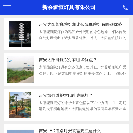
新余燎恒灯具有限公司
吉安太阳能庭院灯相比传统庭院灯有哪些优势
太阳能庭院灯作为现代户外照明的绿色选择，相比传统
庭院灯展现出了诸多显著优势。首先，太阳能庭院灯的
亮点在于其节能环保特性。它利用太阳能作为能源，通
过光伏板将太阳能转化为电能并储存在电池中，供夜间
照明使用...
吉安太阳能庭院灯有哪些优点？
太阳能庭院灯具有众多优点，使其在户外照明领域广受
欢迎。以下是太阳能庭院灯的主要优点： 1、节能环·
保：太阳能庭院灯采用太阳能作为能源，无需外接电
源，从而实现了零排放污染。在长期使用中，不仅节省
了电费，...
吉安如何维护太阳能庭院灯？
太阳能庭院灯的维护主要包括以下几个方面： 1、定期
清洗太阳能电池板：太阳能电池板的表面容易积聚灰尘
和污垢，这会影响其光能的输出，进而影响光照效果。
因此，需要定期用清水擦拭表面的灰尘，然后再用软布
沾上洗...
吉安LED道路灯安装需要注意什么