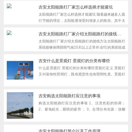
耗电...
吉安太阳能路灯厂家怎么样选择才能避坑
太阳能路灯厂家怎么样选择才能避坑 随着越来越多人践
行节能的理念，太阳能逐渐受到很多人的推崇。其中太
阳能路灯就在生活中比较常见了，那么太阳能路灯厂家
怎么选择呢?下面来看看吧!选择好的厂家就看他们家的
吉安太阳能路灯厂家介绍太阳能路灯的接线方法
产品...
太阳能路灯厂家介绍太阳能路灯的接线方法太阳能路灯
系统能够保障阴雨气候15天以上正常作业!它的系统组成
是由LED光源(含驱动)、太阳能电池板、蓄电池(包括蓄
电池保温箱)、太阳能路灯控制器、路灯灯杆(含基础)及
吉安什么是景观灯 景观灯的分类有哪些
辅料线...
什么是景观灯 景观灯的分类有哪些景观灯定义 景观灯
又叫装饰性照明灯，既有观赏性也有照明性质。景观灯
简介 步道与庭院灯设计中应注意的问题。 步道与庭院
灯实际上是两类灯的结合，庭院灯注重景观性，步道灯
注...
吉安购选太阳能路灯应注意的事项
购选太阳能路灯应注意的事项 1、注意色彩的协调；
2、避免眩光，眼睛的疲劳 ； 3、合理分布光源：顶棚
光照明亮，使人感到空间增大，顶棚光线暗淡，使人感
到空间狭小，压抑； 4、灯光的照射方向和光线的强弱
要合...
吉安太阳能路灯简介以及工作原理